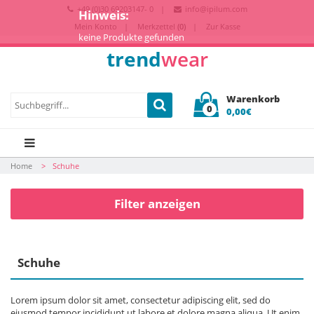
+49 (0)30 69203147- 0
info@ipilum.com
Hinweis:
Mein Konto
Merkzettel
(0)
Zur Kasse
keine Produkte gefunden
trend
wear
Warenkorb
0
0,00€
Home
Schuhe
Filter anzeigen
Schuhe
Lorem ipsum dolor sit amet, consectetur adipiscing elit, sed do
eiusmod tempor incididunt ut labore et dolore magna aliqua. Ut enim