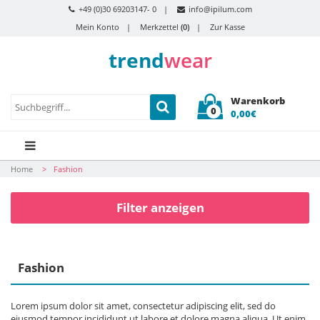
+49 (0)30 69203147- 0
info@ipilum.com
Mein Konto
Merkzettel
(0)
Zur Kasse
trend
wear
Warenkorb
0
0,00€
Home
Fashion
Filter anzeigen
Fashion
Lorem ipsum dolor sit amet, consectetur adipiscing elit, sed do
eiusmod tempor incididunt ut labore et dolore magna aliqua. Ut enim