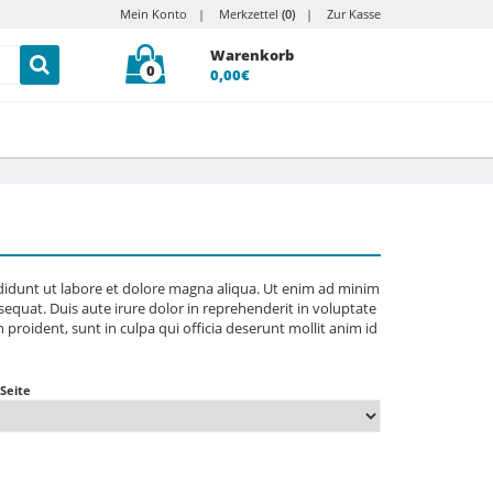
Mein Konto
Merkzettel
(0)
Zur Kasse
Warenkorb
0
0,00€
ididunt ut labore et dolore magna aliqua. Ut enim ad minim
equat. Duis aute irure dolor in reprehenderit in voluptate
n proident, sunt in culpa qui officia deserunt mollit anim id
 Seite