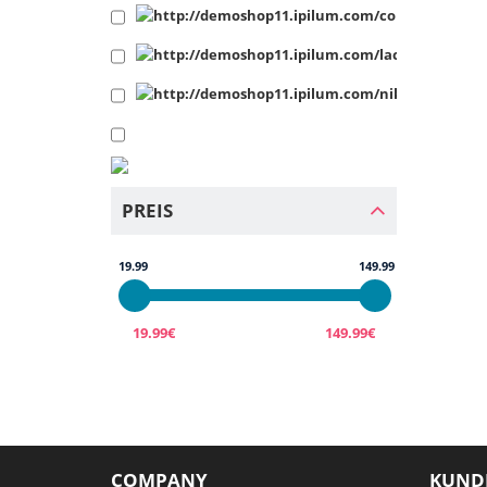
PREIS
19.99
149.99
19.99€
149.99€
COMPANY
KUND