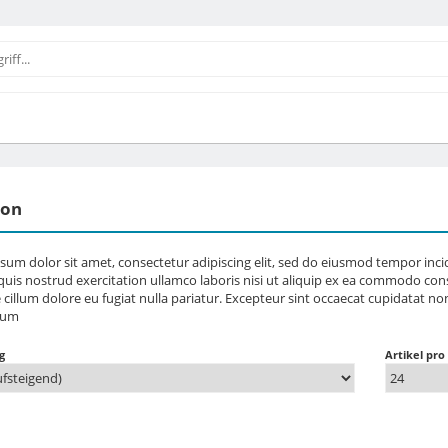
ion
sum dolor sit amet, consectetur adipiscing elit, sed do eiusmod tempor inc
uis nostrud exercitation ullamco laboris nisi ut aliquip ex ea commodo cons
e cillum dolore eu fugiat nulla pariatur. Excepteur sint occaecat cupidatat no
rum
g
Artikel pro