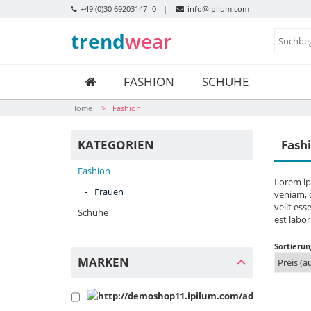
+49 (0)30 69203147- 0
info@ipilum.com
trend
wear
FASHION
SCHUHE
Home
Fashion
KATEGORIEN
Fash
Fashion
Lorem ip
Frauen
veniam, q
velit ess
Schuhe
est labo
Sortierun
MARKEN