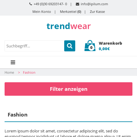
+49 (0)30 69203147- 0
info@ipilum.com
Mein Konto
Merkzettel
(0)
Zur Kasse
trend
wear
Warenkorb
0
0,00€
Home
Fashion
Filter anzeigen
Fashion
Lorem ipsum dolor sit amet, consectetur adipiscing elit, sed do
eiusmod tempor incididunt ut labore et dolore magna aliqua. Ut enim