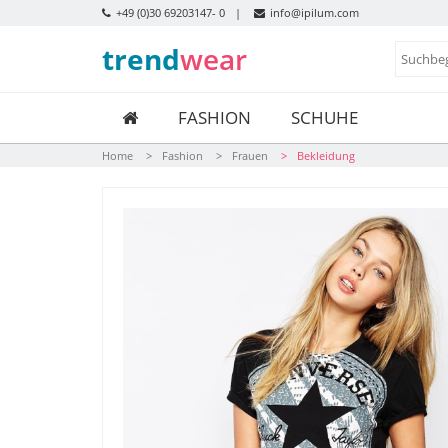
+49 (0)30 69203147- 0
info@ipilum.com
trend
wear
FASHION
SCHUHE
Home
Fashion
Frauen
Bekleidung