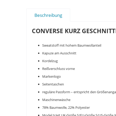
Beschreibung
CONVERSE KURZ GESCHNITTE
Sweatstoff mit hohem Baumwollanteil
Kapuze am Ausschnitt
Kordelzug
Reißverschluss vorne
Markenlogo
Seitentaschen
reguläre Passform – entspricht den Größenang
Maschinenwäsche
78% Baumwolle, 22% Polyester
Model trägt UK-Größe S/EU-Größe S/US-Größe 