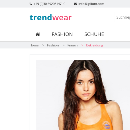
+49 (0)30 69203147- 0
info@ipilum.com
trend
wear
FASHION
SCHUHE
Home
Fashion
Frauen
Bekleidung