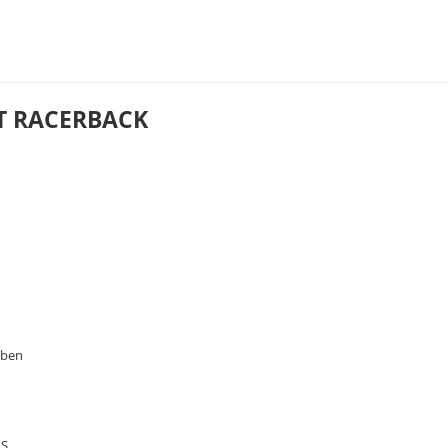
T RACERBACK
aben
XS