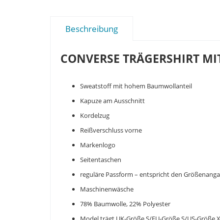
Beschreibung
CONVERSE TRÄGERSHIRT MI
Sweatstoff mit hohem Baumwollanteil
Kapuze am Ausschnitt
Kordelzug
Reißverschluss vorne
Markenlogo
Seitentaschen
reguläre Passform – entspricht den Größenang
Maschinenwäsche
78% Baumwolle, 22% Polyester
Model trägt UK-Größe S/EU-Größe S/US-Größe 