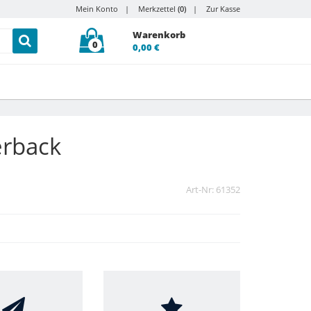
Mein Konto
Merkzettel
(0)
Zur Kasse
Warenkorb
0
0,00 €
erback
Art-Nr: 61352