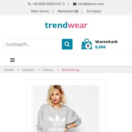
+49 (0)30 69203147- 0
info@ipilum.com
Mein Konto
Merkzettel
(0)
Zur Kasse
trend
wear
Warenkorb
0
0,00€
Home
Fashion
Frauen
Bekleidung