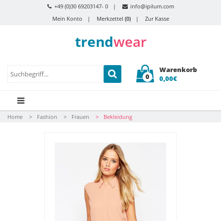
+49 (0)30 69203147- 0
info@ipilum.com
Mein Konto
Merkzettel
(0)
Zur Kasse
trend
wear
Warenkorb
0
0,00€
Home
Fashion
Frauen
Bekleidung