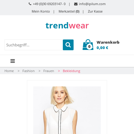
+49 (0)30 69203147- 0
info@ipilum.com
Mein Konto
Merkzettel
(0)
Zur Kasse
trend
wear
Warenkorb
0
0,00 €
Home
Fashion
Frauen
Bekleidung