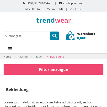
+49 (0)30 69203147- 0
info@ipilum.com
Mein Konto
Merkzettel
(0)
Zur Kasse
trend
wear
Warenkorb
0
0,00€
Home
Fashion
Frauen
Bekleidung
Filter anzeigen
Bekleidung
Lorem ipsum dolor sit amet, consectetur adipiscing elit, sed do
eiusmod tempor incididunt ut labore et dolore magna aliqua. Ut enim