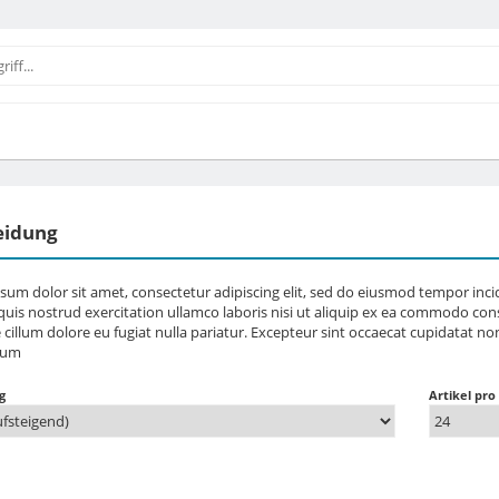
eidung
sum dolor sit amet, consectetur adipiscing elit, sed do eiusmod tempor inc
uis nostrud exercitation ullamco laboris nisi ut aliquip ex ea commodo cons
e cillum dolore eu fugiat nulla pariatur. Excepteur sint occaecat cupidatat no
rum
g
Artikel pro