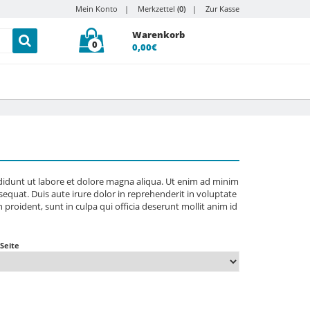
Mein Konto
Merkzettel
(0)
Zur Kasse
Warenkorb
0
0,00€
ididunt ut labore et dolore magna aliqua. Ut enim ad minim
equat. Duis aute irure dolor in reprehenderit in voluptate
n proident, sunt in culpa qui officia deserunt mollit anim id
 Seite