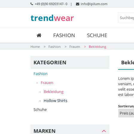
+49 (0)30 69203147- 0
info@ipilum.com
trend
wear
FASHION
SCHUHE
Home
Fashion
Frauen
Bekleidung
KATEGORIEN
Bekl
Fashion
Lorem ip
Frauen
veniam, q
velit ess
Bekleidung
est labo
Hollow Shirts
Sortierun
Schuhe
MARKEN