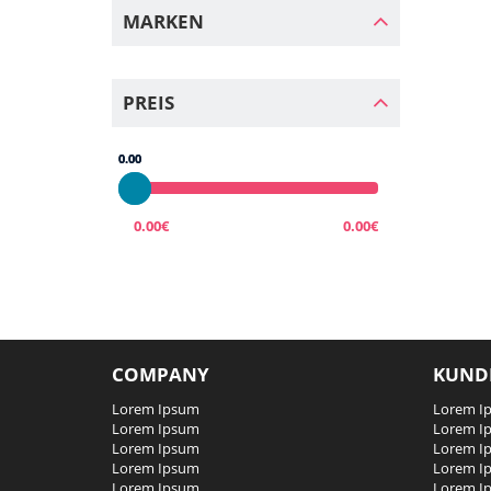
MARKEN
PREIS
0.00
0.00
0.00€
0.00€
COMPANY
KUND
Lorem Ipsum
Lorem I
Lorem Ipsum
Lorem I
Lorem Ipsum
Lorem I
Lorem Ipsum
Lorem I
Lorem Ipsum
Lorem I