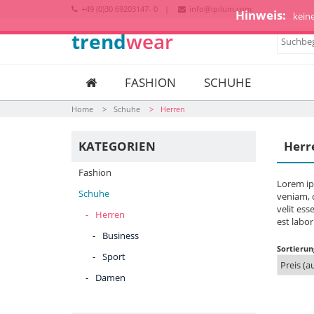
+49 (0)30 69203147- 0
info@ipilum.com
Hinweis:
kein
trend
wear
FASHION
SCHUHE
Home
Schuhe
Herren
KATEGORIEN
Herr
Fashion
Lorem ip
Schuhe
veniam, q
velit ess
Herren
est labo
Business
Sortierun
Sport
Damen