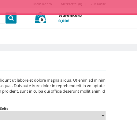
Mein Konto
Merkzettel
(0)
Zur Kasse
Warenkorb
0
0,00€
ididunt ut labore et dolore magna aliqua. Ut enim ad minim
equat. Duis aute irure dolor in reprehenderit in voluptate
n proident, sunt in culpa qui officia deserunt mollit anim id
 Seite