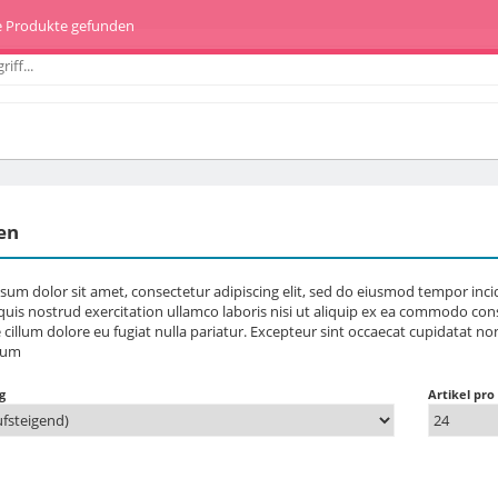
e Produkte gefunden
en
sum dolor sit amet, consectetur adipiscing elit, sed do eiusmod tempor inc
uis nostrud exercitation ullamco laboris nisi ut aliquip ex ea commodo cons
e cillum dolore eu fugiat nulla pariatur. Excepteur sint occaecat cupidatat no
rum
g
Artikel pro