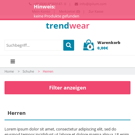
+49 (0)30 69203147- 0
info@ipilum.com
Hinweis:
Mein Konto
Merkzettel
(0)
Zur Kasse
keine Produkte gefunden
trend
wear
Warenkorb
0
0,00€
Home
Schuhe
Herren
Filter anzeigen
Herren
Lorem ipsum dolor sit amet, consectetur adipiscing elit, sed do
eiusmod tempor incididunt ut labore et dolore magna aliqua. Ut enim