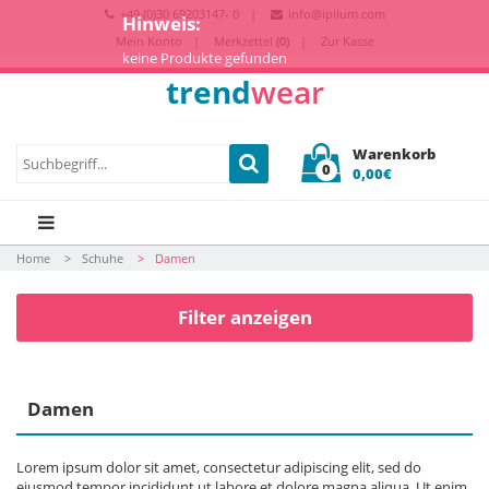
+49 (0)30 69203147- 0
info@ipilum.com
Hinweis:
Mein Konto
Merkzettel
(0)
Zur Kasse
keine Produkte gefunden
trend
wear
Warenkorb
0
0,00€
Home
Schuhe
Damen
Filter anzeigen
Damen
Lorem ipsum dolor sit amet, consectetur adipiscing elit, sed do
eiusmod tempor incididunt ut labore et dolore magna aliqua. Ut enim