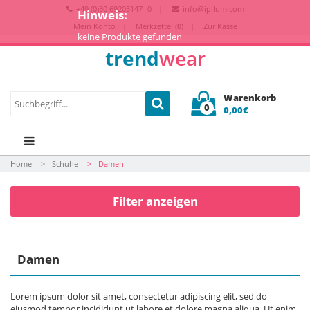
+49 (0)30 69203147- 0
info@ipilum.com
Hinweis:
Mein Konto
Merkzettel
(0)
Zur Kasse
keine Produkte gefunden
trend
wear
Warenkorb
0
0,00€
Home
Schuhe
Damen
Filter anzeigen
Damen
Lorem ipsum dolor sit amet, consectetur adipiscing elit, sed do
eiusmod tempor incididunt ut labore et dolore magna aliqua. Ut enim