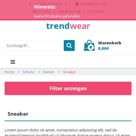
+49 (0)30 69203147- 0
info@ipilum.com
Hinweis:
Mein Konto
Merkzettel
(0)
Zur Kasse
keine Produkte gefunden
trend
wear
Warenkorb
0
0,00€
Home
Schuhe
Damen
Sneaker
Filter anzeigen
Sneaker
Lorem ipsum dolor sit amet, consectetur adipiscing elit, sed do
eiusmod tempor incididunt ut labore et dolore magna aliqua. Ut enim