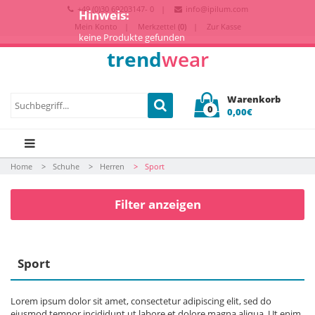
+49 (0)30 69203147- 0
info@ipilum.com
Hinweis:
Mein Konto
Merkzettel
(0)
Zur Kasse
keine Produkte gefunden
trend
wear
Warenkorb
0
0,00€
Home
Schuhe
Herren
Sport
Filter anzeigen
Sport
Lorem ipsum dolor sit amet, consectetur adipiscing elit, sed do
eiusmod tempor incididunt ut labore et dolore magna aliqua. Ut enim