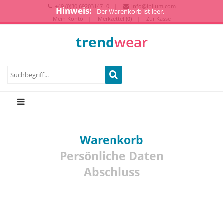
+49 (0)30 69203147- 0
info@ipilum.com
Hinweis:
Der Warenkorb ist leer.
Mein Konto
Merkzettel
(0)
Zur Kasse
trend
wear
Warenkorb
Persönliche Daten
Abschluss