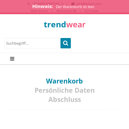
+49 (0)30 69203147- 0
info@ipilum.com
Hinweis:
Der Warenkorb ist leer.
Mein Konto
Merkzettel
(0)
Zur Kasse
trend
wear
Warenkorb
Persönliche Daten
Abschluss