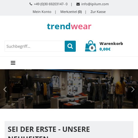
+49 (0)30 69203147- 0
info@ipilum.com
Mein Konto
Merkzettel
(0)
Zur Kasse
trend
wear
Warenkorb
0
0,00€
SEI DER ERSTE - UNSERE