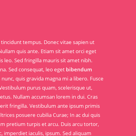
tincidunt tempus. Donec vitae sapien ut
Nullam quis ante. Etiam sit amet orci eget
s leo. Sed fringilla mauris sit amet nibh.
na. Sed consequat, leo eget
bibendum
s nunc, quis gravida magna mi a libero. Fusce
 Vestibulum purus quam, scelerisque ut,
etus. Nullam accumsan lorem in dui. Cras
rerit fringilla. Vestibulum ante ipsum primis
ltrices posuere cubilia Curae; In ac dui quis
m pretium turpis et arcu. Duis arcu tortor,
c, imperdiet iaculis, ipsum. Sed aliquam