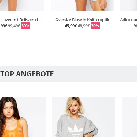
Kapuzenpullover mit Reißverschluss und kleinem Logo vorne
Oversize-Bluse in Knitteroptik
,49€
30%
45,99€
48,99€
30%
96,99€
12
 TOP ANGEBOTE