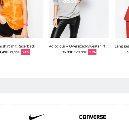
it Racerback
Adicolour – Oversized-Sweatshirt mit Rundhalsausschnitt und Folienlogo
,99€
30%
96,99€
129,99€
30%
99,99€
12