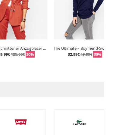
Lang geschnittener Anzugblazer mit Gürtel
The Ultimate – Boyfriend-Sweatshirt
Slog
5,00€
30%
32,99€
49,99€
30%
39,99€