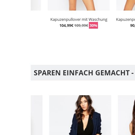
e
Kapuzenpullover mit Waschung
9€
30%
104,99€
109,99€
30%
90,99€
99
SPAREN EINFACH GEMACHT -