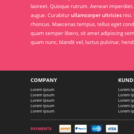
laoreet. Quisque rutrum. Aenean imperdiet. Et
augue. Curabitur
ullamcorper ultricies
nisi.
rhoncus. Maecenas tempus, tellus eget co
quam semper libero, sit amet adipiscing s
quam nunc, blandit vel, luctus pulvinar, hendr
COMPANY
KUND
Lorem Ipsum
Lorem I
Lorem Ipsum
Lorem I
Lorem Ipsum
Lorem I
Lorem Ipsum
Lorem I
Lorem Ipsum
Lorem I
PAYMENTS