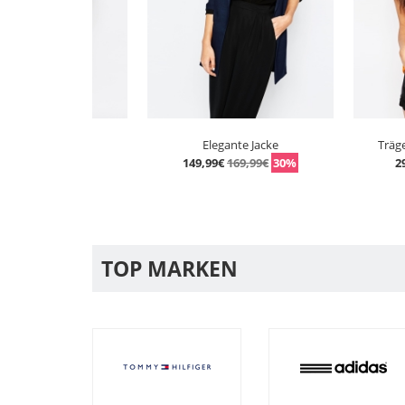
 Sweat
Elegante Jacke
Trägershirt m
9€
30%
149,99€
169,99€
30%
29,49€
39
TOP MARKEN