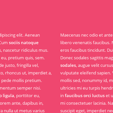
ipiscing elit. Aenean
Maecenas nec odio et ante 
. Cum
sociis natoque
libero venenatis faucibus. 
 nascetur ridiculus mus.
eros faucibus tincidunt. Dui
e eu, pretium quis, sem.
Donec sodales sagittis mag
justo, fringilla vel,
sodales
, augue velit cursu
to, rhoncus ut, imperdiet a,
vulputate eleifend sapien.
u pede mollis pretium.
mollis sed, nonummy id, m
lementum semper nisi.
ultricies mi eu turpis hend
 ligula
, porttitor eu,
in
faucibus orci luctus
et u
lorem ante, dapibus in,
mi consectetuer lacinia. Na
rra nulla ut metus varius
suscipit eget, imperdiet ne