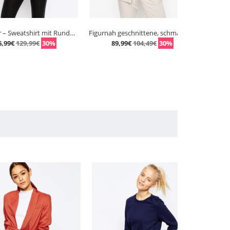
Adicolour – Sweatshirt mit Rundhalsausschnitt und 3-Streifenlogo
Figurnah geschnittene, schmale Krepp-Jacke
9,99€
30%
89,99€
104,49€
30%
55,99€