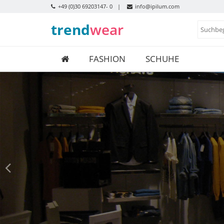
+49 (0)30 69203147- 0
info@ipilum.com
trend
wear
FASHION
SCHUHE