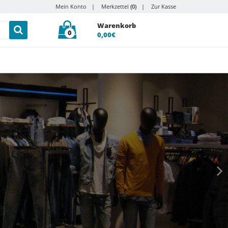
Mein Konto
Merkzettel
(0)
Zur Kasse
Warenkorb
0
0,00€