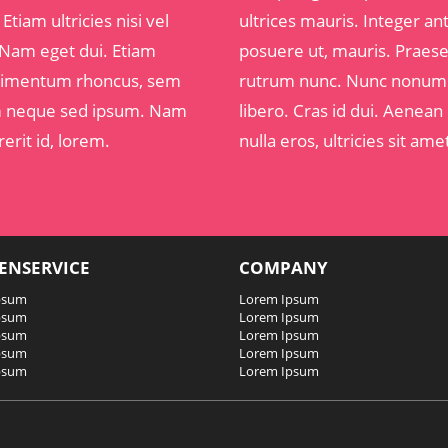
iam ultricies nisi vel
ultrices mauris. Integer a
 Nam eget dui. Etiam
posuere ut, mauris. Praese
ndimentum rhoncus, sem
rutrum nunc. Nunc nonumm
em neque sed ipsum. Nam
libero. Cras id dui. Aenean 
erit id, lorem.
nulla eros, ultricies sit a
ENSERVICE
COMPANY
psum
Lorem Ipsum
psum
Lorem Ipsum
psum
Lorem Ipsum
psum
Lorem Ipsum
psum
Lorem Ipsum